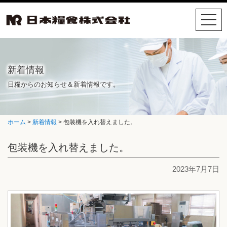
T
O
G
G
L
新着情報
E
N
日糧からのお知らせ＆新着情報です。
A
V
I
ホーム
>
新着情報
> 包装機を入れ替えました。
G
A
包装機を入れ替えました。
T
I
O
2023年7月7日
N